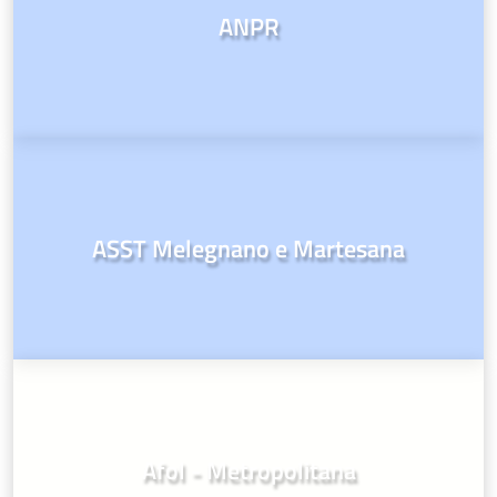
ANPR
ASST Melegnano e Martesana
Afol - Metropolitana