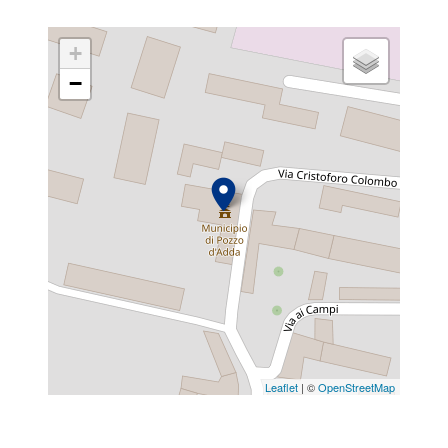
+
−
Leaflet
| ©
OpenStreetMap