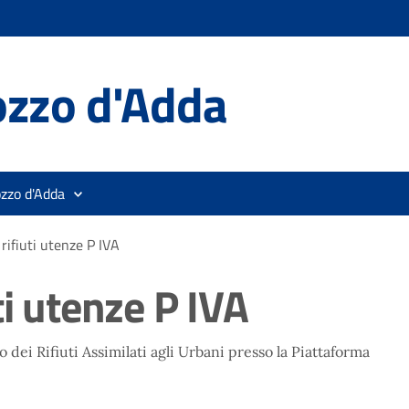
ozzo d'Adda
ozzo d'Adda
rifiuti utenze P IVA
ti utenze P IVA
dei Rifiuti Assimilati agli Urbani presso la Piattaforma