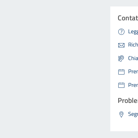
Contat
Legg
Rich
Chi
Pre
Pre
Proble
Segn