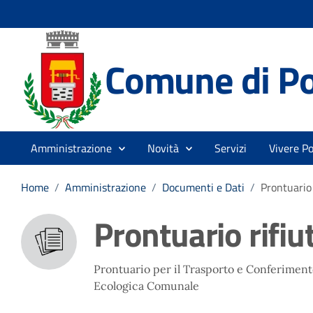
Comune di P
Amministrazione
Novità
Servizi
Vivere P
Home
/
Amministrazione
/
Documenti e Dati
/
Prontuario 
Prontuario rifiu
Prontuario per il Trasporto e Conferimento 
Ecologica Comunale