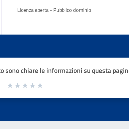
Licenza aperta - Pubblico dominio
o sono chiare le informazioni su questa pagin
1 a 5 stelle la pagina
Valuta 1 stelle su 5
Valuta 2 stelle su 5
Valuta 3 stelle su 5
Valuta 4 stelle su 5
Valuta 5 stelle su 5