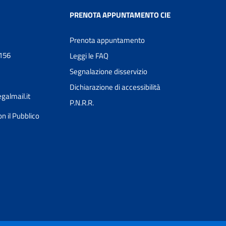
PRENOTA APPUNTAMENTO CIE
Prenota appuntamento
0156
Leggi le FAQ
Segnalazione disservizio
Dichiarazione di accessibilità
almail.it
P.N.R.R.
n il Pubblico
Ciao 👋
Come posso esserti utile?
smart_toy