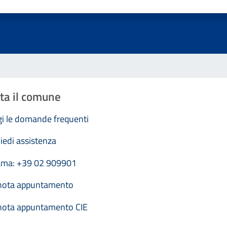
Valuta 1 stelle su 5
Valuta 2 stelle su 5
Valuta 3 stelle su 5
Valuta 4 stelle su 5
Valuta 5 stelle su 5
ta il comune
i le domande frequenti
iedi assistenza
ama: +39 02 909901
nota appuntamento
nota appuntamento CIE