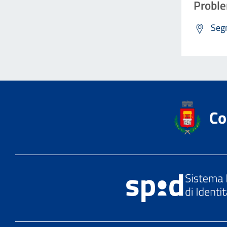
Proble
Segn
Co