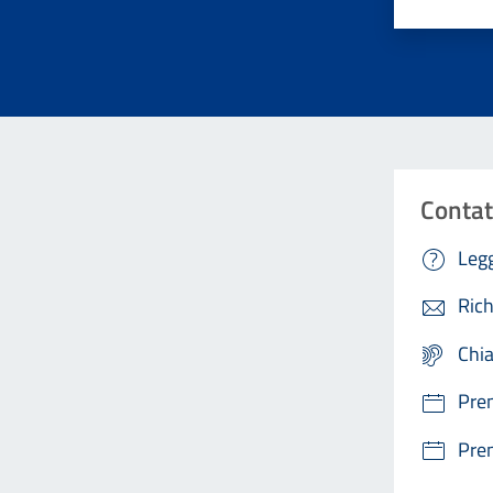
Contat
Legg
Rich
Chi
Pre
Pre