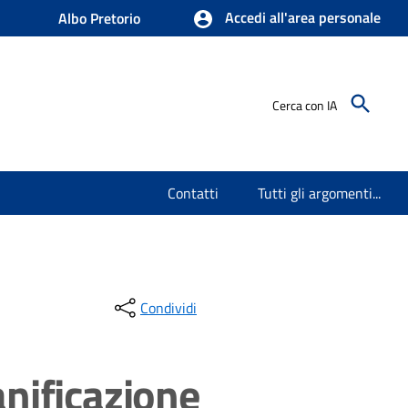
Accedi all'area personale
Albo Pretorio
Cerca con IA
Contatti
Tutti gli argomenti...
Condividi
anificazione