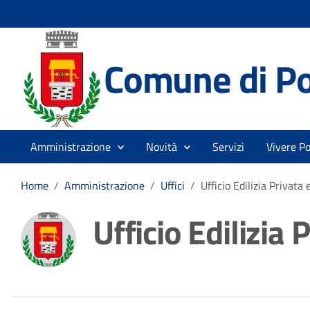
Comune di P
Amministrazione
Novità
Servizi
Vivere P
Home
/
Amministrazione
/
Uffici
/
Ufficio Edilizia Privata
Ufficio Edilizia 
Dettagli della noti