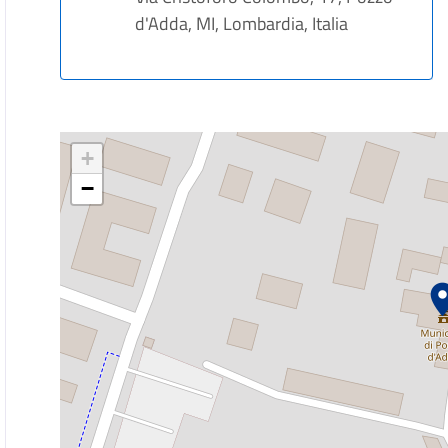
d'Adda, MI, Lombardia, Italia
+
−